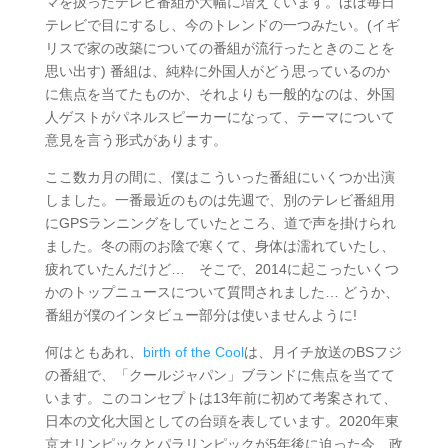
マを扱ったテレビ番組が大幅に増えています。ほぼ毎日
テレビで目にするし、今のトレンドの一つみたい。(イギ
リスで家の改築についての番組が流行ったときのことを
思い出す) 番組は、純粋に外国人がどう思っているのか
に焦点を当てたものか、それよりも一般的なのは、外国
人ゲストがパネルスピーカーになって、テーマについて
意見を言う形式があります。
ここ数カ月の間に、僕はこういった番組にいくつか出演
しました。一番最近のものは先週で、別のテレビ番組用
にGPSランニングをしていたところ、道で声を掛けられ
ました。冬の雨のお陰で寒くて、身体は濡れていたし、
疲れていたんだけど… そこで、2014に起こったいくつ
かのトップニュースについて質問されました… どうか、
番組が僕のインタビュー部分は使いませんように!
何はともあれ、
birth of the Cool
は、月イチ放送のBSフジ
の番組で、「クールジャパン」ブランドに焦点を当てて
います。このコンセプトは13年前に初めて考案されて、
日本の文化大国としての台頭を表しています。2020年東
京オリンピックとパラリンピックが5年後に迫った今、政