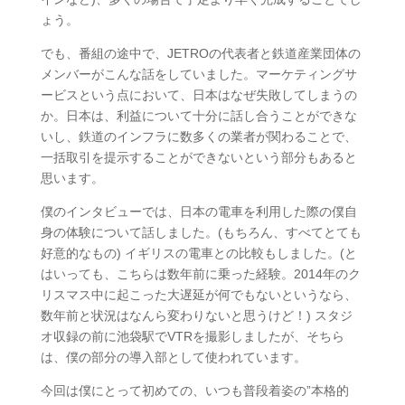
ょう。
でも、番組の途中で、JETROの代表者と鉄道産業団体の
メンバーがこんな話をしていました。マーケティングサ
ービスという点において、日本はなぜ失敗してしまうの
か。日本は、利益について十分に話し合うことができな
いし、鉄道のインフラに数多くの業者が関わることで、
一括取引を提示することができないという部分もあると
思います。
僕のインタビューでは、日本の電車を利用した際の僕自
身の体験について話しました。(もちろん、すべてとても
好意的なもの) イギリスの電車との比較もしました。(と
はいっても、こちらは数年前に乗った経験。2014年のク
リスマス中に起こった大遅延が何でもないというなら、
数年前と状況はなんら変わりないと思うけど！) スタジ
オ収録の前に池袋駅でVTRを撮影しましたが、そちら
は、僕の部分の導入部として使われています。
今回は僕にとって初めての、いつも普段着姿の”本格的