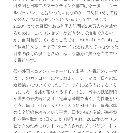
府機関と日本中のマーケティング部門は今一度、「クー
ル ジャパン」 とはいったい何なのか、自身に (そしてほ
かの人たちにも) 問いかけているようです。そして、
2020年までの目標である外国人訪問者200万人を達成す
るために、このコンセプトがどうやって活用できるの
か、自問自答しているところです。birth of the Cool はこ
の状況に反し、今まで “クール” だとは見なされなかった
日本の多くの側面を含め、様々な部分に焦点を当ててい
く番組です。
僕が外国人コメンテーターとして出演した番組のテーマ
は、このカテゴリーに含まれます。テーマは「日本の鉄
道産業」についてでした。”クール” になろうとするより
もむしろ、番組が追求するポイントは、日本の鉄道部門
が世界の最先端にあり、電車は綺麗で速く、高性能とい
う点。毎日、何百万人という人々に利用され、最高水準
の安全記録を誇るという事実。日本の鉄道産業が海外契
約を勝ち取れば (日立により製作され、2012年のオリン
ピックのためにロンドンに導入されたジャベリン・トレ
インなど)、多くの場合で予定より早く完成することでし