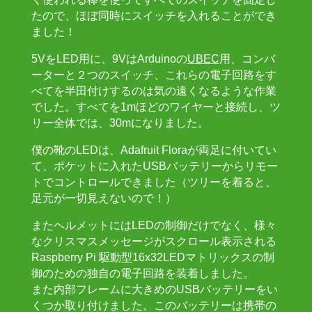
たので、ほぼ同時にスイッチを入れることができ
ました！
5VをLED用に、9VはArduinoの
UBEC
用、コンバ
ーターと２つのスイッチ、これらの電子回路をす
べてを半田付けするのは気の遠くなるような作業
でした。すべてを1mほどのワイヤーと接続し、ツ
リー全体では、30mになりました。
僕の靴のLEDは、Adafruit Floraが両足に付いてい
て、ポケットに入れたUSBバッテリーからリモー
トでコントロールできました（ツリーを着ると、
足元が一切見えないので！）
またヘルメットにはLEDの制御だけでなく、様々
なクリスマスメッセージがスクロール表示される
Raspberry Pi 駆動型16x32LEDマトリックスの制
御のための独自の電子回路を装着しました。
また内部フレームに大きめのUSBバッテリーをい
くつか取り付けました。このバッテリーは携帯の