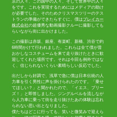
京の人々、この国中の人々、そして世界中の人々
をです。これを実現するためにはメディアの助け
が必要でした。そのためクリスマスツリーのテス
トランの準備ができたらすぐに、僕は
ブレイカー
株式会社
の超優秀な動画撮影クルーに撮影しても
らいながら街に出かけました。
この撮影は赤坂、銀座、有楽町、新橋、渋谷で約
6時間かけて行われました。これらは全て僕が昔
おかしなコスチュームを来て走り抜けたときに歓
迎してくれた場所です。それは今回も例外ではな
く、信じられないくらい素晴らしい反応でした。
出だしから好調で、浅草で急に僕は日本伝統の人
力車を引く男性に声を掛けられたのです。「乗せ
てほしい？」と聞かれたので、「イエス、プリー
ズ！」と即答しました。ジングルベルを流しなが
ら人力車に乗って街を走り抜けたあの体験は忘れ
られない思い出となりました。
僕たちはどこに行っても、笑いと微笑みで迎えら