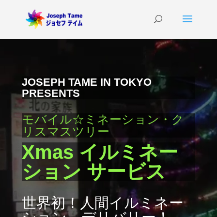
動
画
プ
レ
JOSEPH TAME IN TOKYO
ー
PRESENTS
ヤ
ー
モバイル☆ミネーション・ク
リスマスツリー
Xmas イルミネー
ション サービス
世界初！人間イルミネー