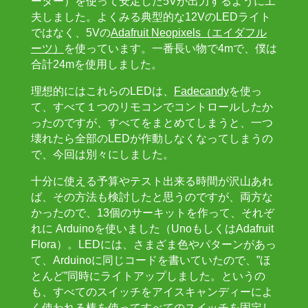
ーター）を使って安定した5Vが出力するように工
夫しました。よくみる典型的な12VのLEDライト
ではなく、5Vの
Adafruit Neopixels（エイダフル
ーツ）
を使っています。一番長い物で4mで、僕は
合計24mを使用しました。
理想的にはこれらのLEDは、
Fadecandy
を使っ
て、すべて１つのリモコンでコントロールしたか
ったのですが、すべてをまとめてしまうと、一つ
壊れたら全部のLEDが作動しなくなってしまうの
で、今回は別々にしました。
十分に使える予算やテスト出来る時間が沢山あれ
ば、その方法も検討したと思うのですが、両方な
かったので、13個のサーキットを作って、それぞ
れに Arduinoを使いました（UnoもしくはAdafruit
Flora）。LEDには、さまざま色やパターンがあっ
て、Arduinoに同じコードを書いていたので、”ほ
とんど”同時にライトアップしました。というの
も、すべてのスイッチをアイスキャンディーによ
く使われる棒を使ってすべてのスイッチを固定し