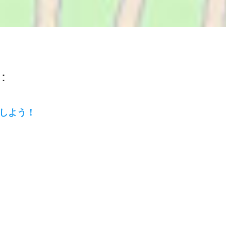
：
援しよう！