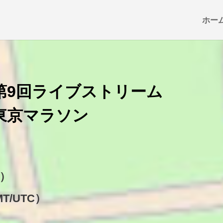
ホー
第9回ライブストリーム
東京マラソン
）
T）
MT/UTC）