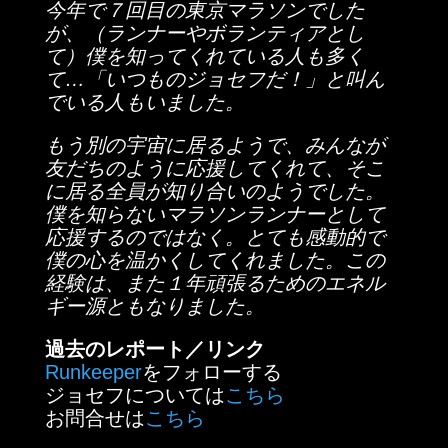
今年で７回目の東京マラソンでした
が、（ランナーやボランティアとし
て）僕を知ってくれている人も多く
て…「いつものジョセフだ！」と叫ん
でいる人もいました。
もう別の宇宙に居るようで、みんなが
友だちのように応援してくれて、そこ
に居る全員が知り合いのようでした。
僕を知らないマラソンランナーとして
応援するのではなく。とても感動的で
僕の心を温かくしてくれました。この
経験は、また１年頑張るためのエネル
ギー源ともなりました。
過去のレポート／リンク
Runkeeper
をフォローする
ジョセフについては
こちら
お問合せは
こちら