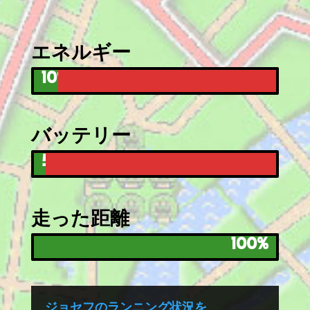
エネルギー
10%
10%
バッテリー
5%
5%
走った距離
100%
100%
ジョセフのランニング状況を