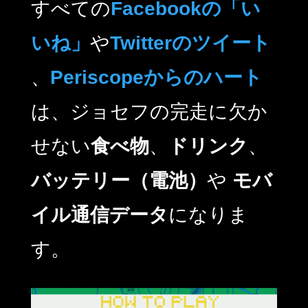
すべての
Facebookの「い
いね」
や
Twitterのツイート
、
Periscopeからのハート
は、ジョセフの完走に欠か
せない
食べ物
、
ドリンク
、
バッテリー（電池）
や
モバ
イル通信データ
になりま
す。